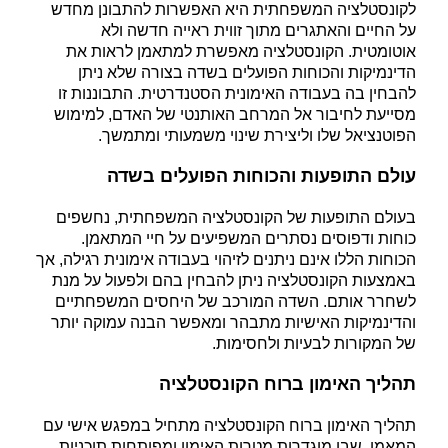
לקונסטלציה המשפחתית היא האפשרות להתבונן מחדש
על החיים והאתגרים מתוך זווית ראייה חדשה ולא
אוטומטית. הקונסטלציה מאפשרת למתאמן לראות את
הדינמיקות והכוחות הפועלים בשדה בצורה שלא ניתן
להבחין בה בעבודה האימונית הסטנדרטית. התבוננות זו
מסייעת לחיבור אל המרחב האותנטי של האדם, למימוש
הפוטנציאל שלו וליצירת שינוי משמעותי ומתמשך
.
עולם התופעות והכוחות הפועלים בשדה
בעולם התופעות של הקונסטלציה המשפחתית, נחשפים
כוחות ודפוסים נסתרים המשפיעים על חיי המתאמן.
הכוחות הללו אינם ניתנים לזיהוי בעבודה אימונית רגילה, אך
באמצעות הקונסטלציה ניתן להבחין בהם ולפעול על מנת
לשחרר אותם. השדה המורכב של היחסים המשפחתיים
והדינמיקות האישיות מתבהר ומאפשר הבנה עמוקה יותר
של המקורות לבעיות ולחסימות
.
תהליך האימון ברוח הקונסטלציה
תהליך האימון ברוח הקונסטלציה מתחיל במפגש אישי עם
המאמן, שבו מוגדרות מטרות האימון ומפותחות תוכניות